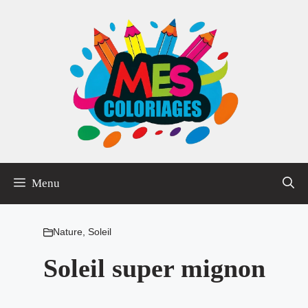
Aller
au
contenu
Menu
Nature
,
Soleil
Soleil super mignon