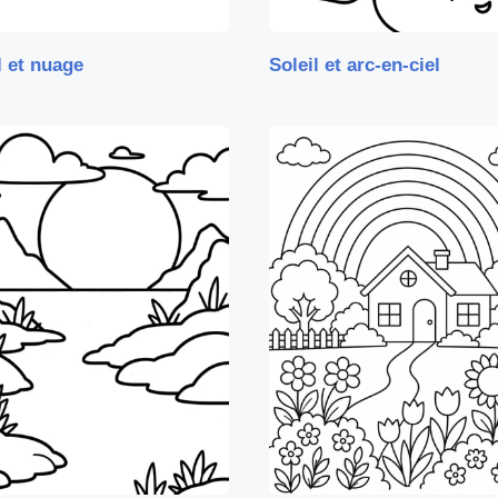
l et nuage
Soleil et arc-en-ciel