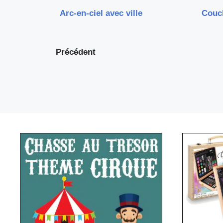
Arc-en-ciel avec ville
Couch
Précédent