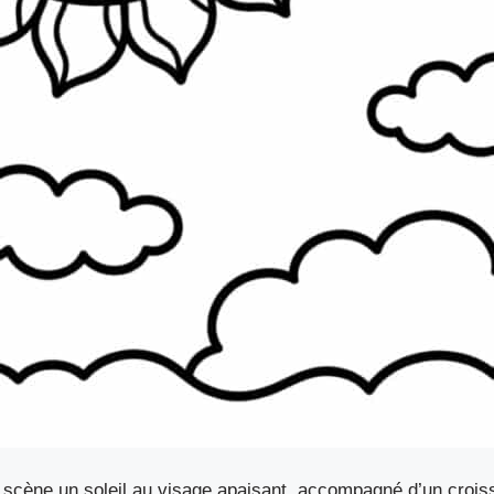
n scène un soleil au visage apaisant, accompagné d’un croiss