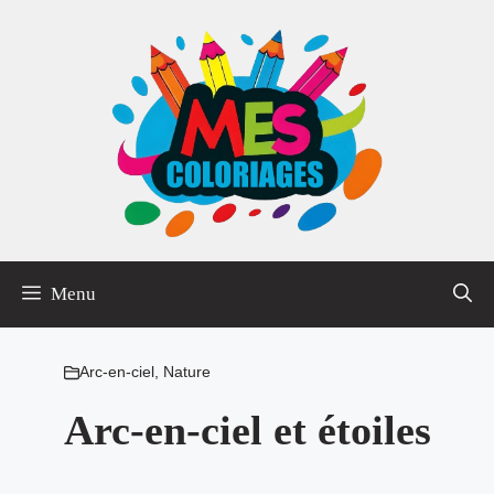
Aller
au
contenu
Menu
Arc-en-ciel
,
Nature
Arc-en-ciel et étoiles