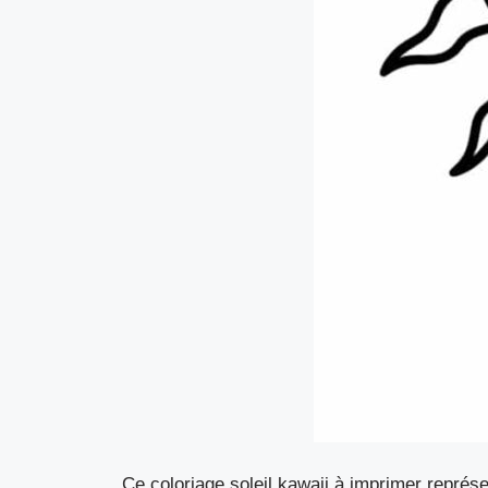
Ce coloriage soleil kawaii à imprimer représ