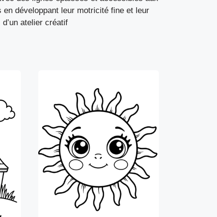
 en développant leur motricité fine et leur
’un atelier créatif