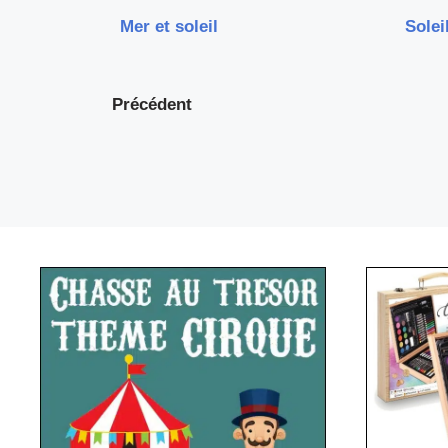
Mer et soleil
Solei
Précédent