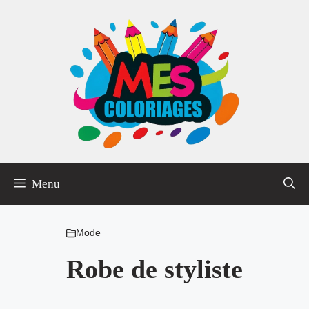
Aller
au
contenu
Menu
Mode
Robe de styliste