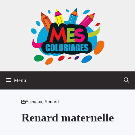
Aller
au
contenu
Menu
Animaux
,
Renard
Renard maternelle