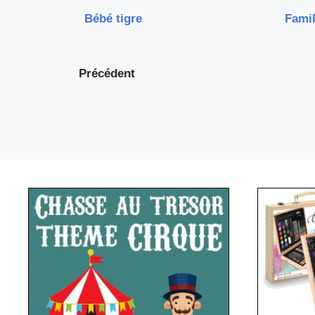
Bébé tigre
Famil
Précédent