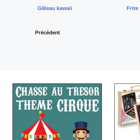
Gâteau kawaii
Frite
Précédent