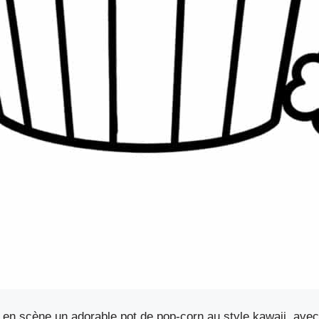
 en scène un adorable pot de pop-corn au style kawaii, avec