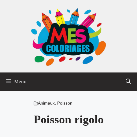
Aller
au
contenu
Menu
Animaux
,
Poisson
Poisson rigolo