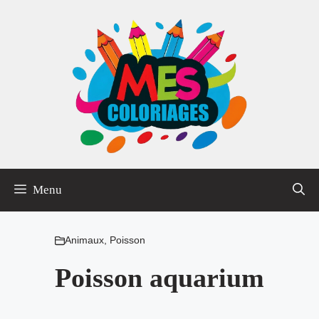
Aller
au
contenu
Menu
Animaux
,
Poisson
Poisson aquarium