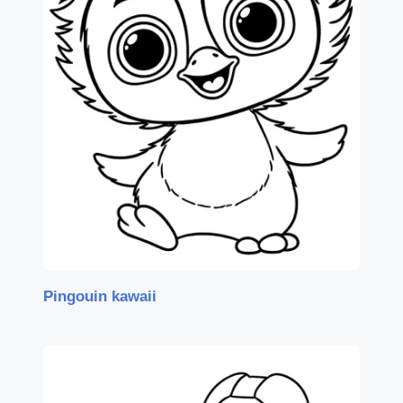
Pingouin kawaii