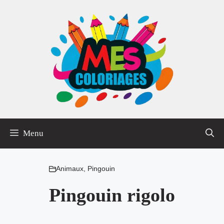
Aller
au
contenu
Menu
Animaux
,
Pingouin
Pingouin rigolo