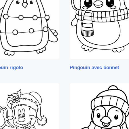
uin rigolo
Pingouin avec bonnet