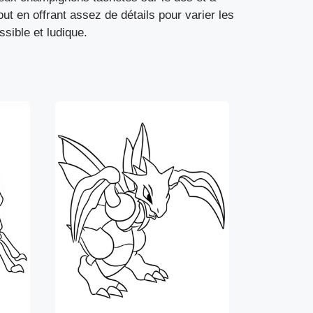
t en offrant assez de détails pour varier les
sible et ludique.