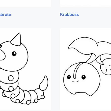
abrute
Krabboss