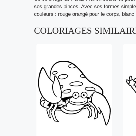
ses grandes pinces. Avec ses formes simples e
couleurs : rouge orangé pour le corps, blan
COLORIAGES SIMILAIRE