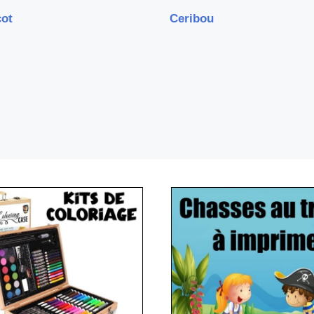
cot
Ceribou