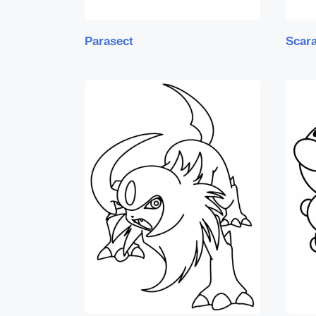
Parasect
Scar