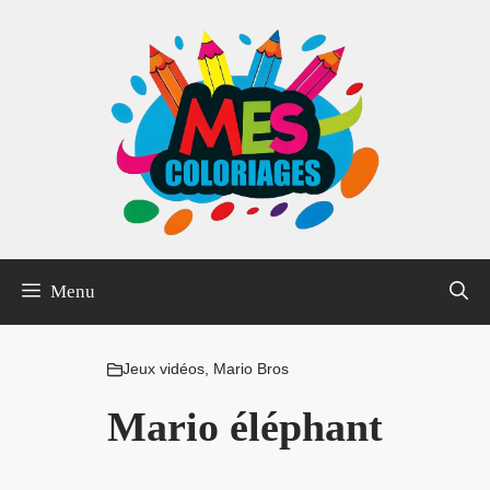
Aller
au
contenu
Menu
Jeux vidéos
,
Mario Bros
Mario éléphant