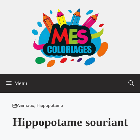
Aller
au
contenu
Menu
Animaux
,
Hippopotame
Hippopotame souriant