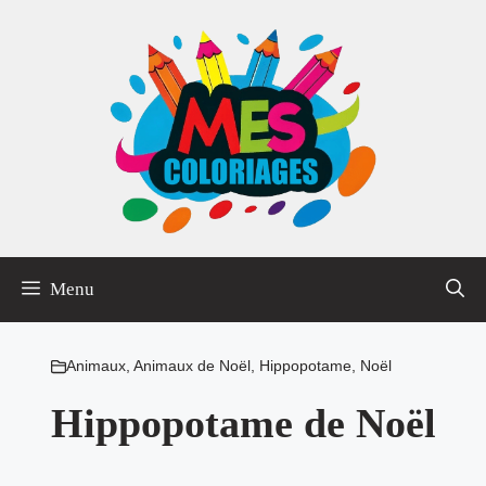
Aller
au
contenu
Menu
Animaux
,
Animaux de Noël
,
Hippopotame
,
Noël
Hippopotame de Noël