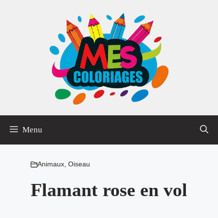
Aller
au
contenu
Menu
Animaux
,
Oiseau
Flamant rose en vol