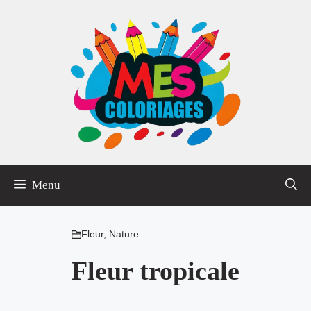
Aller
au
contenu
Menu
Fleur
,
Nature
Fleur tropicale