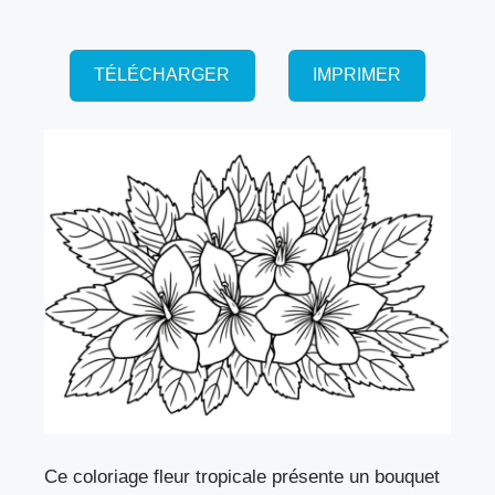
TÉLÉCHARGER
IMPRIMER
Ce coloriage fleur tropicale présente un bouquet