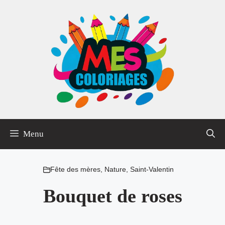
Aller
au
contenu
Menu
Fête des mères
,
Nature
,
Saint-Valentin
Bouquet de roses