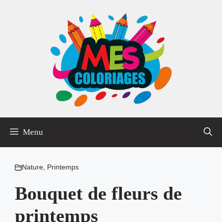
Aller
au
contenu
Menu
Nature
,
Printemps
Bouquet de fleurs de
printemps