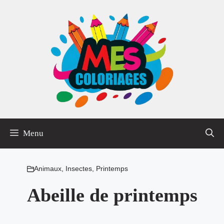
Aller
au
contenu
Menu
Animaux
,
Insectes
,
Printemps
Abeille de printemps