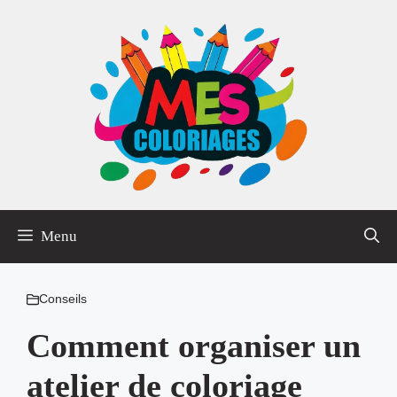
Aller
au
contenu
Menu
Conseils
Comment organiser un
atelier de coloriage