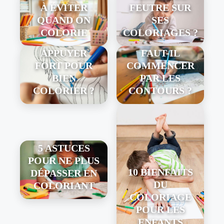
À ÉVITER
FEUTRE SUR
QUAND ON
SES
COLORIE
COLORIAGES ?
FAUT-IL
COLORIAGE :
APPUYER
FAUT-IL
FORT POUR
COMMENCER
BIEN
PAR LES
COLORIER ?
CONTOURS ?
5 ASTUCES
POUR NE PLUS
10 BIENFAITS
DÉPASSER EN
DU
COLORIANT
COLORIAGE
POUR LES
ENFANTS