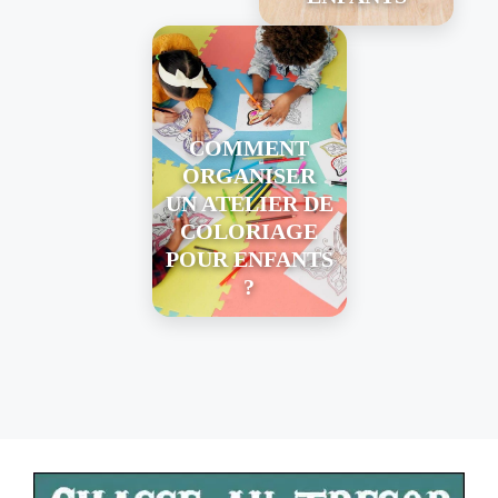
COMMENT
ORGANISER
UN ATELIER DE
COLORIAGE
POUR ENFANTS
?