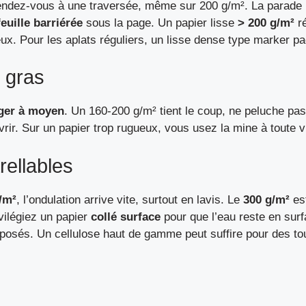
tendez-vous à une traversée, même sur 200 g/m². La parade : 
feuille barriérée
sous la page. Un papier lisse
> 200 g/m²
ré
eux. Pour les aplats réguliers, un lisse dense type marker pa
s gras
éger à moyen
. Un 160-200 g/m² tient le coup, ne peluche pas,
uvrir. Sur un papier trop rugueux, vous usez la mine à toute v
rellables
/m²
, l’ondulation arrive vite, surtout en lavis. Le
300 g/m²
est
vilégiez un papier
collé surface
pour que l’eau reste en surf
rposés. Un cellulose haut de gamme peut suffire pour des to