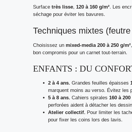
Surface
très lisse
,
120 à 160 g/m²
. Les encr
séchage pour éviter les bavures.
Techniques mixtes (feutre 
Choisissez un
mixed-media 200 à 250 g/m²
bon compromis pour un carnet tout-terrain.
ENFANTS : DU CONFOR
2 à 4 ans.
Grandes feuilles épaisses
marquent moins au verso. Évitez les pap
5 à 8 ans.
Cahiers spirales
160 à 200
perforées aident à détacher les dessin
Atelier collectif.
Pour limiter les tach
pour fixer les coins lors des lavis.