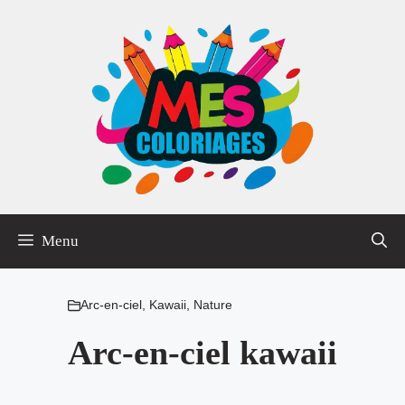
Aller
au
contenu
Menu
Arc-en-ciel
,
Kawaii
,
Nature
Arc-en-ciel kawaii