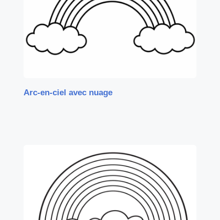
Arc-en-ciel avec nuage