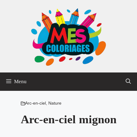
Aller
au
contenu
Menu
Arc-en-ciel
,
Nature
Arc-en-ciel mignon