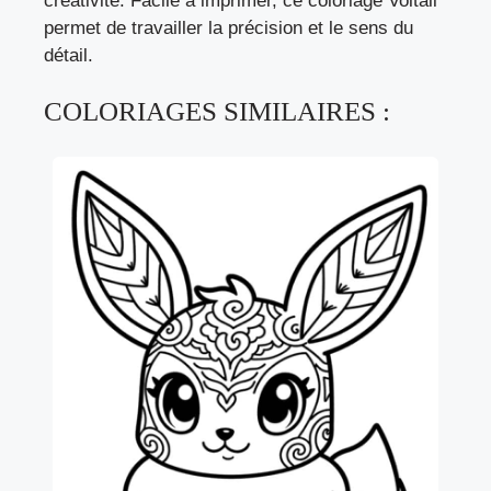
créativité. Facile à imprimer, ce coloriage Voltali
permet de travailler la précision et le sens du
détail.
COLORIAGES SIMILAIRES :