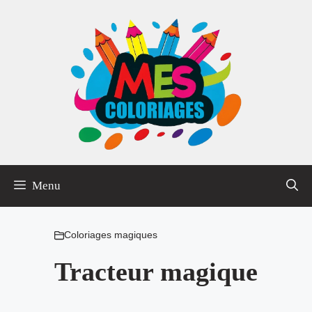
Aller
au
contenu
Menu
Coloriages magiques
Tracteur magique