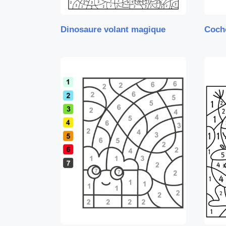
Dinosaure volant magique
Coch