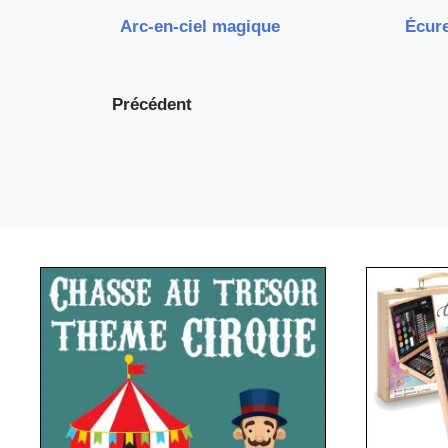
Arc-en-ciel magique
Écur
Précédent