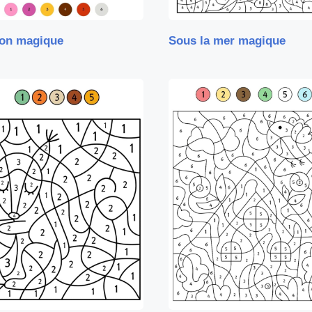
on magique
Sous la mer magique