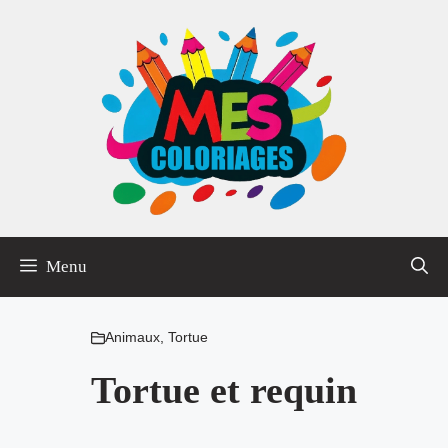
Aller
au
contenu
Menu
Animaux
,
Tortue
Tortue et requin