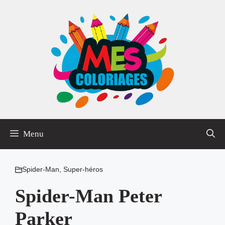
Aller
au
contenu
Menu
Spider-Man
,
Super-héros
Spider-Man Peter
Parker