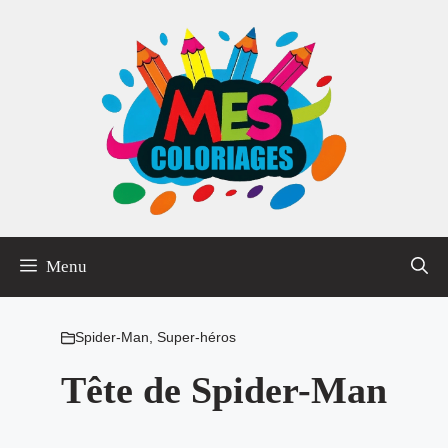
Aller
au
contenu
Menu
Spider-Man
,
Super-héros
Tête de Spider-Man