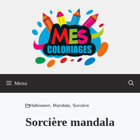
Aller
au
contenu
Menu
Halloween
,
Mandala
,
Sorcière
Sorcière mandala