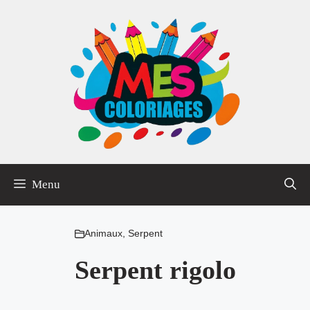
Aller
au
contenu
Menu
Animaux
,
Serpent
Serpent rigolo