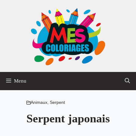
Aller
au
contenu
Menu
Animaux
,
Serpent
Serpent japonais