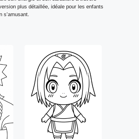
rsion plus détaillée, idéale pour les enfants
en s’amusant.