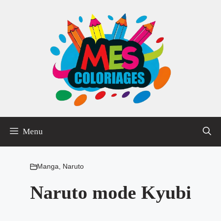
Aller
au
contenu
Menu
Manga
,
Naruto
Naruto mode Kyubi