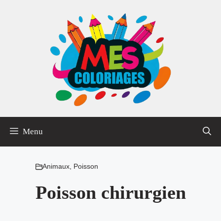
Aller
au
contenu
Menu
Animaux
,
Poisson
Poisson chirurgien