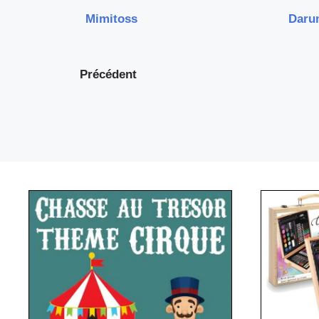
Mimitoss
Daru
Précédent