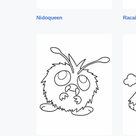
Nidoqueen
Racai