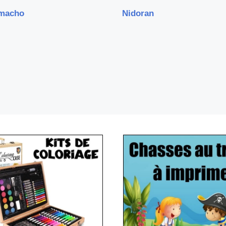
macho
Nidoran