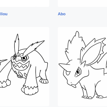
llou
Abo