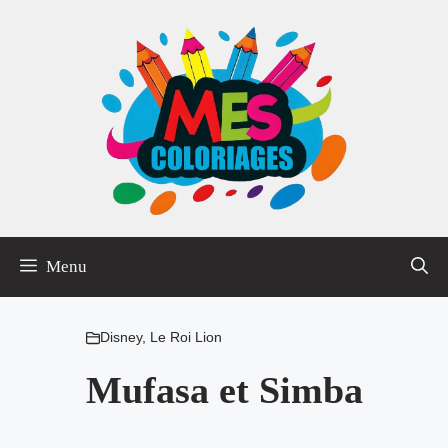
Aller
au
contenu
Menu
Disney
,
Le Roi Lion
Mufasa et Simba