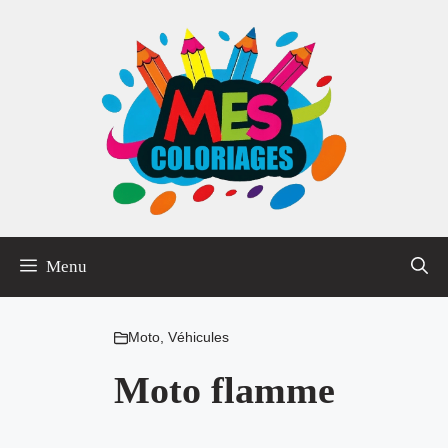
Aller
au
contenu
Menu
Moto
,
Véhicules
Moto flamme