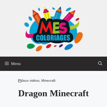
Aller
au
contenu
Menu
Jeux vidéos
,
Minecraft
Dragon Minecraft