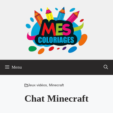
Aller
au
contenu
Menu
Jeux vidéos
,
Minecraft
Chat Minecraft