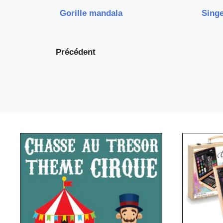
Gorille mandala
Singe
Précédent