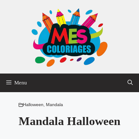
Aller
au
contenu
Menu
Halloween
,
Mandala
Mandala Halloween