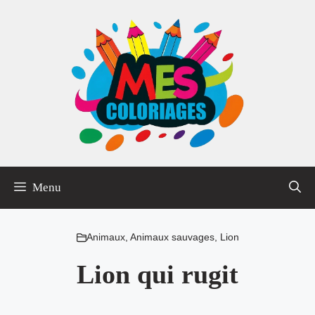
Aller
au
contenu
Menu
Animaux
,
Animaux sauvages
,
Lion
Lion qui rugit