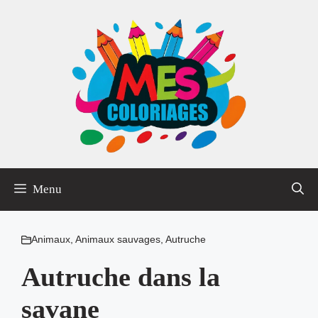
Aller
au
contenu
Menu
Animaux
,
Animaux sauvages
,
Autruche
Autruche dans la
savane