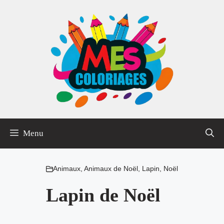
Aller
au
contenu
Menu
Animaux
,
Animaux de Noël
,
Lapin
,
Noël
Lapin de Noël