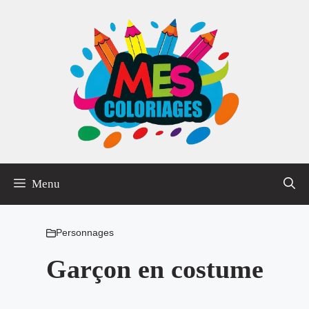
Aller
au
contenu
Menu
Personnages
Garçon en costume