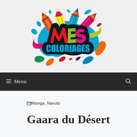
Aller
au
contenu
Menu
Manga
,
Naruto
Gaara du Désert